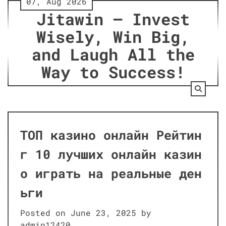
07, Aug 2026
Skip
Jitawin – Invest
to
content
Wisely, Win Big,
and Laugh All the
Way to Success!
ТОП казино онлайн Рейтин
г 10 лучших онлайн казин
о играть на реальные ден
ьги
Posted on
June 23, 2025
by
admin12420