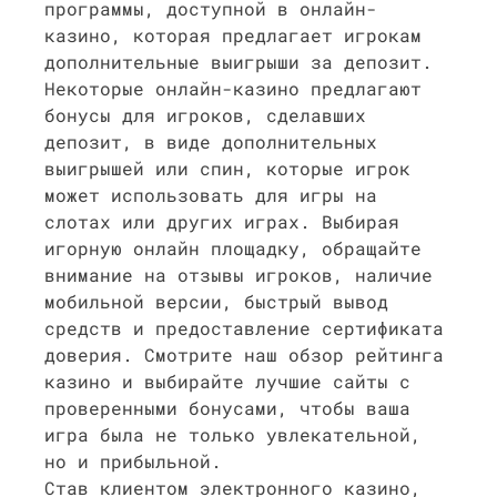
программы, доступной в онлайн-
казино, которая предлагает игрокам
дополнительные выигрыши за депозит.
Некоторые онлайн-казино предлагают
бонусы для игроков, сделавших
депозит, в виде дополнительных
выигрышей или спин, которые игрок
может использовать для игры на
слотах или других играх. Выбирая
игорную онлайн площадку, обращайте
внимание на отзывы игроков, наличие
мобильной версии, быстрый вывод
средств и предоставление сертификата
доверия. Смотрите наш обзор рейтинга
казино и выбирайте лучшие сайты с
проверенными бонусами, чтобы ваша
игра была не только увлекательной,
но и прибыльной.
Став клиентом электронного казино,