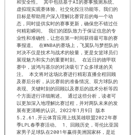
和安全性。 其中包括基于AI的赛事预测系统、
虚拟现实观赛体验、社交化投注功能等。我们的
目标是帮助用户深入理解比赛背后的每一个动
态，同时提供实时的赛事更新，确保您不错过任
何精彩瞬间。 我们的团队致力于保证信息的专
业性和准确性，让您在第一时间获得最可靠的赛
事报道。 在WNBA的赛场上，飞翼队与梦想队的
对决不仅是技术与战术的较量，更是女篮球员们
展现魅力和实力的重要时刻。 在近日的德甲联
赛中，波鸿与基尔的对决吸引了众多球迷的关
注。 本文将对这场比赛进行精彩直播全程回顾
及赛后分析，从比赛前的准备情况、双方球队的
表现、关键时刻的回顾以及赛后的战术分析等四
个方面进行详细阐述。 通过这些分析，读者可
以更加深入地理解比赛过程，并对两队未来的发
展有更清晰的认识。2022年1月9日 版本
5.2.61.开云体育应用上线英雄联盟2022年赛
季LPL春季赛活动。 1、回顾历史，哥伦比亚国
家男子足球队在2001年赢得美洲国家杯，是近