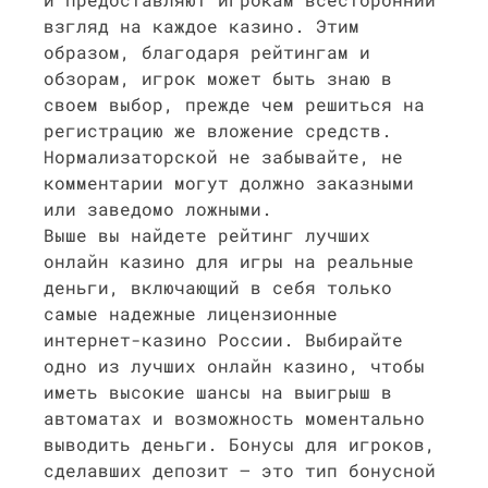
взгляд на каждое казино. Этим
образом, благодаря рейтингам и
обзорам, игрок может быть знаю в
своем выбор, прежде чем решиться на
регистрацию же вложение средств.
Нормализаторской не забывайте, не
комментарии могут должно заказными
или заведомо ложными.
Выше вы найдете рейтинг лучших
онлайн казино для игры на реальные
деньги, включающий в себя только
самые надежные лицензионные
интернет-казино России. Выбирайте
одно из лучших онлайн казино, чтобы
иметь высокие шансы на выигрыш в
автоматах и возможность моментально
выводить деньги. Бонусы для игроков,
сделавших депозит – это тип бонусной