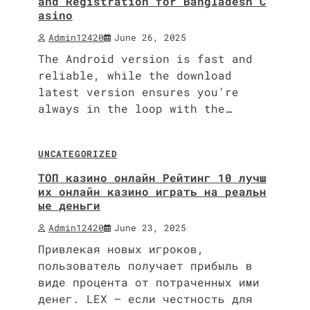
and Registration for Bangladesh C
asino
Admin12420
June 26, 2025
The Android version is fast and
reliable, while the download
latest version ensures you’re
always in the loop with the…
1 min read
0
UNCATEGORIZED
ТОП казино онлайн Рейтинг 10 лучш
их онлайн казино играть на реальн
ые деньги
Admin12420
June 23, 2025
Привлекая новых игроков,
пользователь получает прибыль в
виде процента от потраченных ими
денег. LEX — если честность для