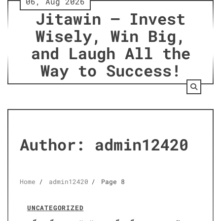
06, Aug 2026
Skip
Jitawin – Invest
to
content
Wisely, Win Big,
and Laugh All the
Way to Success!
Author:
admin12420
Home
admin12420
Page 8
1 min read
0
UNCATEGORIZED