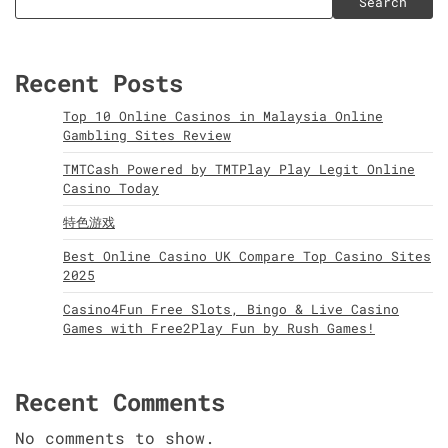
Search
Recent Posts
Top 10 Online Casinos in Malaysia Online
Gambling Sites Review
TMTCash Powered by TMTPlay Play Legit Online
Casino Today
特色游戏
Best Online Casino UK Compare Top Casino Sites
2025
Casino4Fun Free Slots, Bingo & Live Casino
Games with Free2Play Fun by Rush Games!
Recent Comments
No comments to show.