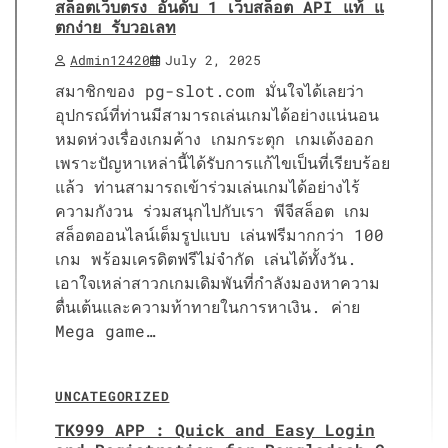
สล็อตเว็บตรง อันดับ 1 เว็บสล็อต API แท้ แ
ตกง่าย รับวอเลท
Admin12420
July 2, 2025
สมาชิกของ pg-slot.com มั่นใจได้เลยว่า
อุปกรณ์ที่ท่านมีสามารถเล่นเกมได้อย่างแน่นอน
หมดห่วงเรื่องเกมค้าง เกมกระตุก เกมเด้งออก
เพราะปัญหาเหล่านี้ได้รับการแก้ไขเป็นที่เรียบร้อย
แล้ว ท่านสามารถเข้าร่วมเล่นเกมได้อย่างไร้
ความกังวน ร่วมสนุกไปกับเรา พีจีสล็อต เกม
สล็อตออนไลน์เต็มรูปแบบ เล่นฟรีมากกว่า 100
เกม พร้อมเครดิตฟรีไม่จำกัด เล่นได้ทั้งวัน.
เอาใจเหล่าสาวกเกมเดิมพันที่กำลังมองหาความ
ตื่นเต้นและความท้าทายในการหาเงิน. ค่าย
Mega game…
5 min read
0
UNCATEGORIZED
TK999 APP : Quick and Easy Login